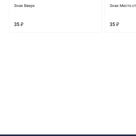
Знак Вверх
Знак Место с
35
35
₽
₽