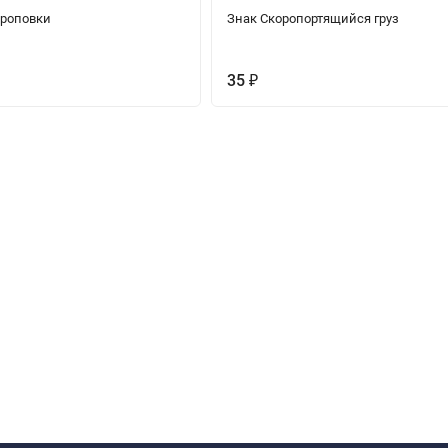
троповки
Знак Скоропортящийся груз
35
₽