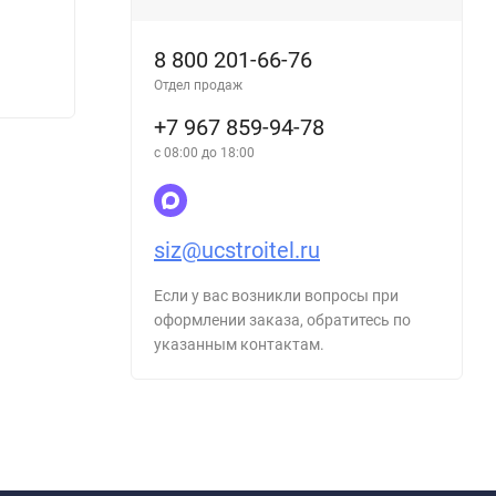
Знак Тропическая упаковка
Знак 
запре
8 800 201-66-76
Отдел продаж
35
35
₽
₽
+7 967 859-94-78
с 08:00 до 18:00
siz@ucstroitel.ru
Если у вас возникли вопросы при
оформлении заказа, обратитесь по
указанным контактам.