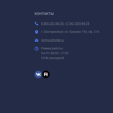
КОНТАКТЫ
8 800 201-66-76
;
+7 967 859-94-78
г. Екатеринбург, ул. Бажова 193, оф. 214
siz@ucstroitel.ru
Режим работы:
Пн-Пт 08:00—17:00
Сб-Вс выходной