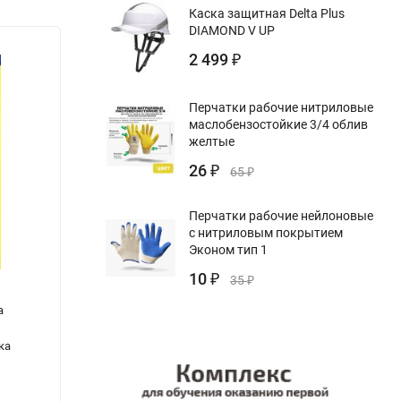
Каска защитная Delta Plus
DIAMOND V UP
2 499
₽
Перчатки рабочие нитриловые
маслобензостойкие 3/4 облив
желтые
26
₽
65
₽
Перчатки рабочие нейлоновые
с нитриловым покрытием
Эконом тип 1
10
₽
35
₽
а
Плакат "Охрана труда в офисе" А2
Компл
замкн
ка
790
1 28
₽