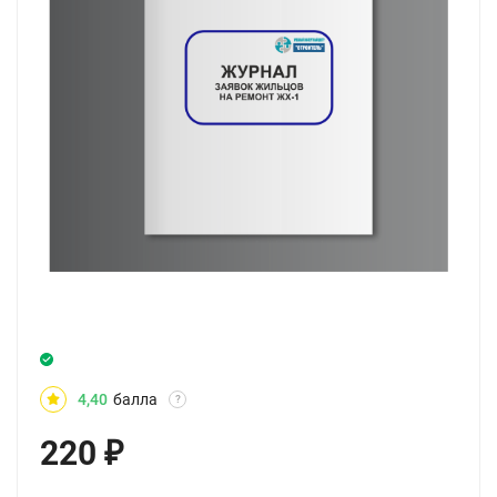
4,40
балла
?
220
₽