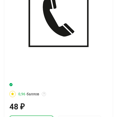
0,96
баллов
?
48
₽