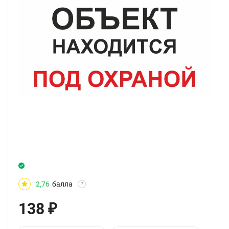
2,76
балла
?
138
₽