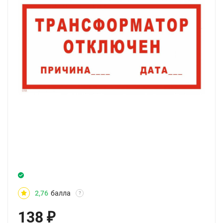
2,76
балла
?
138
₽