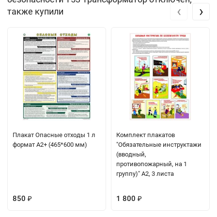
‹
›
также купили
Плакат Опасные отходы 1 л
Комплект плакатов
формат А2+ (465*600 мм)
"Обязательные инструктажи
(вводный,
противопожарный, на 1
группу)" А2, 3 листа
850
1 800
₽
₽