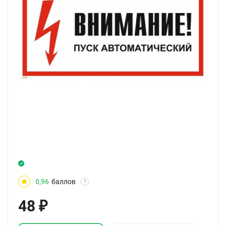
0,96
баллов
?
48
₽