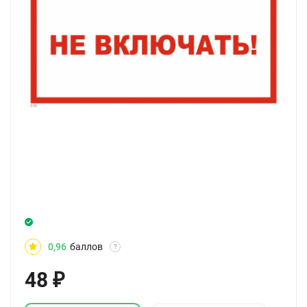
0,96
баллов
?
48
₽