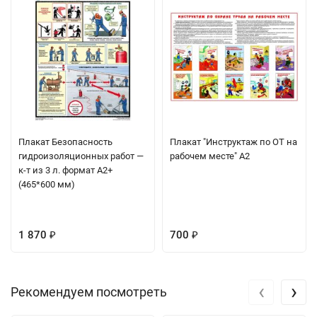
Плакат Безопасность
Плакат "Инструктаж по ОТ на
гидроизоляционных работ —
рабочем месте" А2
к-т из 3 л. формат А2+
(465*600 мм)
1 870
700
₽
₽
‹
›
Рекомендуем посмотреть