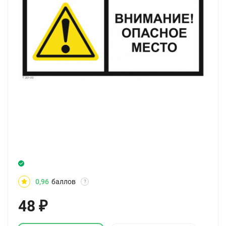
0,96
баллов
?
48
₽