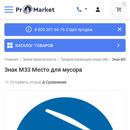
0
8-800-201-66-76 Отдел продаж
КАТАЛОГ ТОВАРОВ
Главная
/
Знаки безопасности
/
Предписывающие знаки (M)
/
Знак M33 
Знак M33 Место для мусора
Оставить отзыв
Сравнение