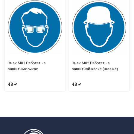
Знак M01 Работать в
Знак M02 Работать в
защитных очках
защитной каске (шлеме)
48
48
₽
₽