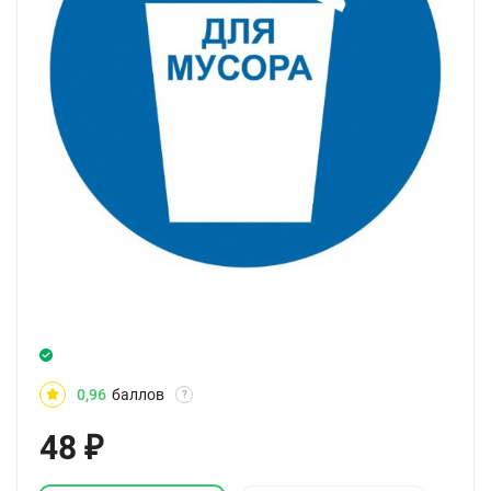
0,96
баллов
?
48
₽