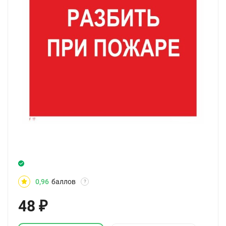
0,96
баллов
?
48
₽