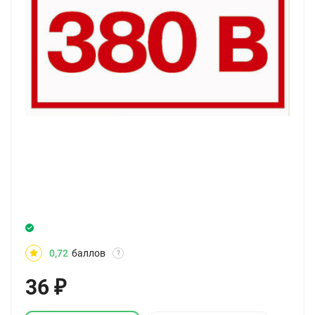
0,72
баллов
?
36
₽